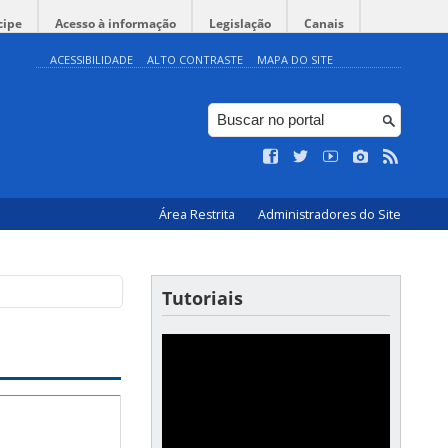
cipe
Acesso à informação
Legislação
Canais
ACESSIBILIDADE
ALTO CONTRASTE
MAPA DO SITE
Área Restrita
Administradores do Site
Tutoriais