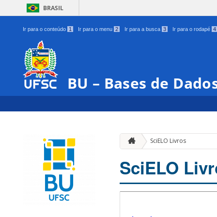
BRASIL
Ir para o conteúdo
1
Ir para o menu
2
Ir para a busca
3
Ir para o rodapé
4
BU – Bases de Dado
SciELO Livros
SciELO Livr