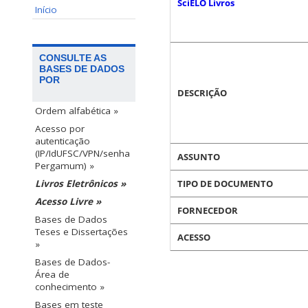
SciELO Livros
Início
CONSULTE AS
BASES DE DADOS
POR
DESCRIÇÃO
Ordem alfabética »
Acesso por
autenticação
(IP/IdUFSC/VPN/senha
ASSUNTO
Pergamum) »
TIPO DE DOCUMENTO
Livros Eletrônicos »
Acesso Livre »
FORNECEDOR
Bases de Dados
Teses e Dissertações
ACESSO
»
Bases de Dados-
Área de
conhecimento »
Bases em teste