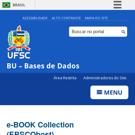
BRASIL
Simplifique!
ACESSIBILIDADE
ALTO CONTRASTE
MAPA DO SITE
Comunica BR
Participe
Acesso à informação
Legislação
BU – Bases de Dados
Canais
Área Restrita
Administradores do Site
MENU
e-BOOK Collection
(EBSCOhost)