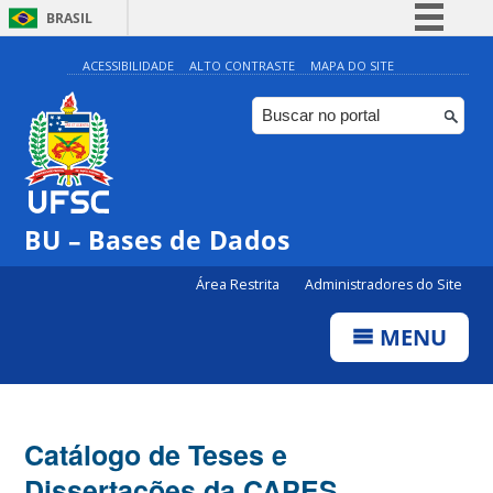
BRASIL
Simplifique!
ACESSIBILIDADE
ALTO CONTRASTE
MAPA DO SITE
Comunica BR
Participe
Acesso à informação
Legislação
BU – Bases de Dados
Canais
Área Restrita
Administradores do Site
MENU
Catálogo de Teses e
Dissertações da CAPES