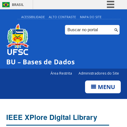
BRASIL
Simplifique!
ACESSIBILIDADE
ALTO CONTRASTE
MAPA DO SITE
Comunica BR
Participe
Acesso à informação
Legislação
BU – Bases de Dados
Canais
Área Restrita
Administradores do Site
MENU
IEEE XPlore Digital Library