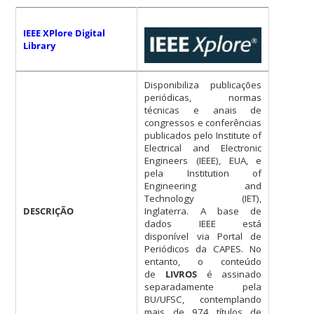
IEEE XPlore Digital
Library
Disponibiliza publicações
periódicas, normas
técnicas e anais de
congressos e conferências
publicados pelo Institute of
Electrical and Electronic
Engineers (IEEE), EUA, e
pela Institution of
Engineering and
Technology (IET),
DESCRIÇÃO
Inglaterra. A base de
dados IEEE está
disponível via Portal de
Periódicos da CAPES. No
entanto, o conteúdo
de
LIVROS
é assinado
separadamente pela
BU/UFSC, contemplando
mais de 974 títulos de