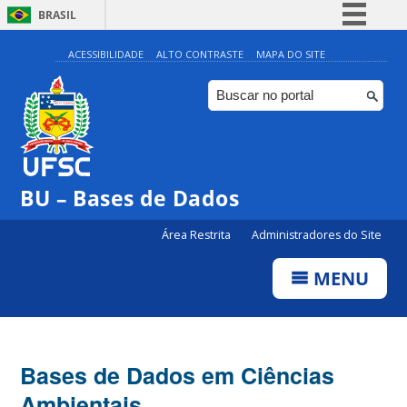
BRASIL
Simplifique!
ACESSIBILIDADE
ALTO CONTRASTE
MAPA DO SITE
Comunica BR
Participe
Acesso à informação
Legislação
BU – Bases de Dados
Canais
Área Restrita
Administradores do Site
MENU
Bases de Dados em Ciências
Ambientais